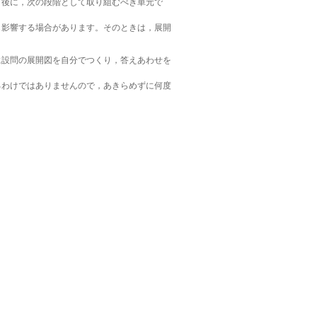
）後に，次の段階として取り組むべき単元で
も影響する場合があります。そのときは，展開
に設問の展開図を自分でつくり，答えあわせを
るわけではありませんので，あきらめずに何度