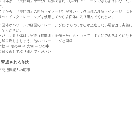
多面体は，『展開図』が十分に理解できた（頭の中でイメージできるようになった
す。
ですから，『展開図』の理解（イメージ）が甘いと，多面体の理解（イメージ）に
図のクイックトレーニングを使用してから多面体に取り組んでください。
多面体がパソコンの画面のトレーニングだけではなかなか上達しない場合は，実際
してください。
ただし，多面体は，実物（展開図）を作ったからといって，すぐにできるようにな
も繰り返しましょう。他のトレーニングと同様に…
実物 ⇒ 頭の中 ⇒ 実物 ⇒ 頭の中
を繰り返して取り組んでください。
育成される能力
空間把握能力の応用