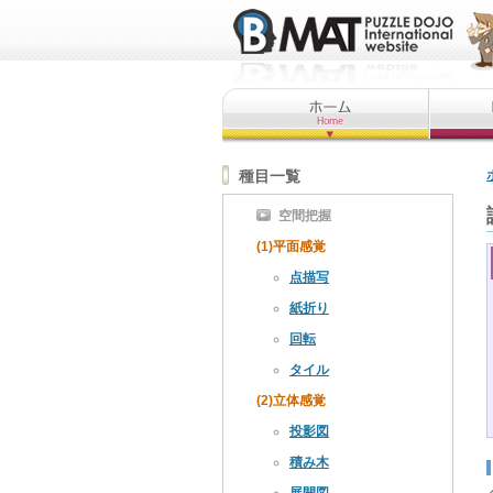
種目一覧
空間把握
(1)平面感覚
点描写
紙折り
回転
タイル
(2)立体感覚
投影図
積み木