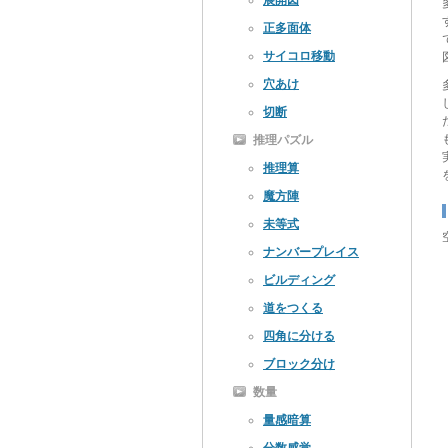
展開図
正多面体
サイコロ移動
穴あけ
切断
推理パズル
推理算
魔方陣
未等式
ナンバープレイス
ビルディング
道をつくる
四角に分ける
ブロック分け
数量
量感暗算